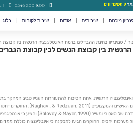
9 סמינריונים
il
0546-200-800
ריון מוכנות
שירותים
אודות
שירות לקוחות
בלוג
וך
/ סמינריון בחינת ההבדלים ברמת האינטליגנציה הרגשית בין קבוצת ה
הרגשית בין קבוצת הנשים לבין קבוצת הגברים
האינטליגנציה הרגשית. אחת הסיבות להתעוררות העניין סביב המחקר ב
אינה ממצה את ההסבר בדבר הקשר שבינה לב
להצלחה (Salovey & Mayer, 1990). גולמן (1995) אי
 מערכות יחסים. החוקרים הגיעו למסקנה כי אינטליגנציה כוללת ממדים ש