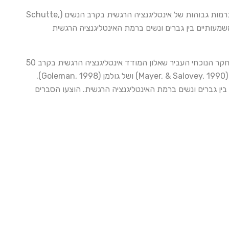
כפי שעולה ממחקרים קודמים, שימוש באותם כלים לאומדן אינטליגנציה רגשית אינו בהכרח מוביל לממצאים זהים. קיימים ממצאים התומכים ברמות גבוהות של אינטליגנציה הרגשית בקרב הנשים (Schutte,
או כי אין הבדלים משמעותיים בין גברים ונשים ברמת האינטליגנציה הרגשית
מטרת המחקר הנוכחי הייתה לבחון ממצאים קודמים בדבר קיומם או אי קיומם הבדלים מגדריים ברמת האינטליגנציה הרגשית. לצורך כך, המחקר הנוכחי העביר שאלון המודד אינטליגנציה הרגשית בקרב 50
נשים ו-50 גברים. שאלון ה-WPQei חובר על ידי קמרון (Cameron, 2004) והוא מבוסס על תיאוריית האינטליגנציה הרגשית של מאייר וסלובי (Mayer, & Salovey, 1990) ושל גולמן (Goleman, 1998).
ן גברים ונשים ברמת האינטליגנציה הרגשית. הוצעו הסברים