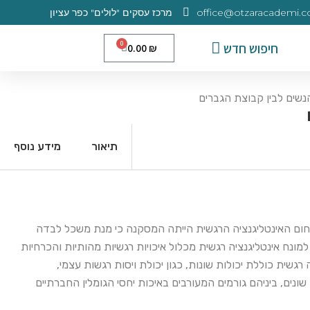
office@otzaracademi.co.
מרכז עסקים "לולים" כפר עציון
0
חיפוש חדש
0.00
₪
נשים לבין קבוצת הגברים
תיאור
מידע נוסף
תחום האינטליגנציה הרגשית הייתה המסקנה כי מנת משכל לבדה
ין רמת ההישגים בחיים האישיים והמקצועיים (Naghavi, & Redzuan, 2011). החוקרים ייחסו למונח אינטליגנציה רגשית מכלול איכויות רגשיות מהותיות והכרחיות
מץ את ההגדרה של סאלובי ומאייר (Salovey & Mayer, 1990) והציע כי אינטליגנציה רגשית כוללת יכולות שונות, כגון יכולת ויסות רגשות עצמי,
ונים, ביניהם גורמים המעורבים באיכות יחסי הגומלין החברתיים